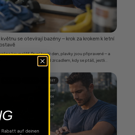
 květnu se otevírají bazény – krok za krokem k letní
ostavě
zóna koupališť. První teplý den, plavky jsou připravené – a
k ten krátký moment před zrcadlem, kdy se ptáš, jestli...
AUSDAUER
FITNESS
MINDSET
NG
 Rabatt auf deinen