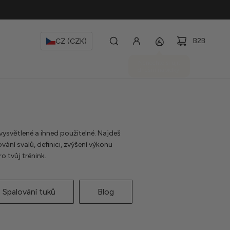
.
B2B
CZ (CZK)
vysvětlené a ihned použitelné. Najdeš
vání svalů, definici, zvýšení výkonu
 tvůj trénink.
Spalování tuků
Blog