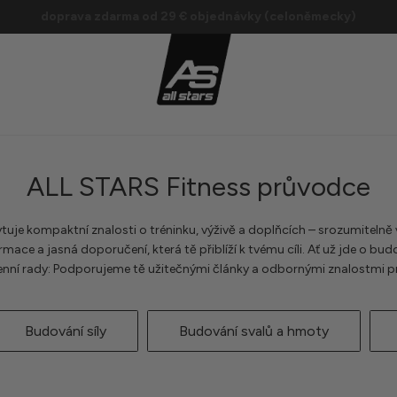
Objednávky do 12 hodin jsou obvykle zpracovány ještě tentýž den
doprava zdarma od 29 € objednávky (celoněmecky)
ALL STARS Fitness průvodce
uje kompaktní znalosti o tréninku, výživě a doplňcích – srozumitelně 
mace a jasná doporučení, která tě přiblíží k tvému cíli. Ať už jde o budo
ní rady: Podporujeme tě užitečnými články a odbornými znalostmi pro
Budování síly
Budování svalů a hmoty