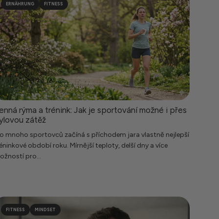
ERNÄHRUNG
FITNESS
enná rýma a trénink: Jak je sportování možné i přes
ylovou zátěž
o mnoho sportovců začíná s příchodem jara vlastně nejlepší
éninkové období roku. Mírnější teploty, delší dny a více
žností pro...
FITNESS
MINDSET