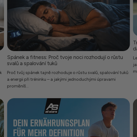
T
d
Spánek a fitness: Proč tvoje noci rozhodují o růstu
Le
svalů a spalování tuků
ja
mů
k
Proč tvůj spánek tajně rozhoduje o růstu svalů, spalování tuků
a energii při tréninku – a jakými jednoduchými úpravami
proměníš...