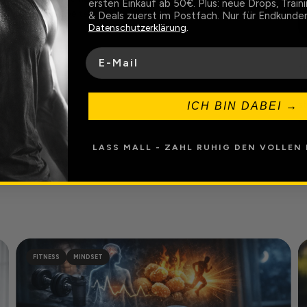
ersten Einkauf ab 50€. Plus: neue Drops, Train
bílkovin právě tehdy,...
& Deals zuerst im Postfach. Nur für Endkunden
Datenschutzerklärung
.
E-Mail
T
f
Tr
st
ICH BIN DABEI →
po
LASS MALL - ZAHL RUHIG DEN VOLLEN 
FITNESS
MINDSET