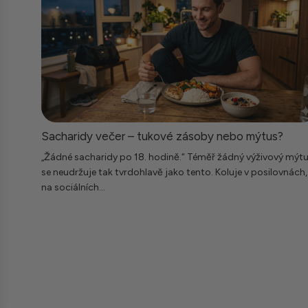
Sacharidy večer – tukové zásoby nebo mýtus?
„Žádné sacharidy po 18. hodině.“ Téměř žádný výživový mýt
se neudržuje tak tvrdohlavě jako tento. Koluje v posilovnách,
na sociálních...