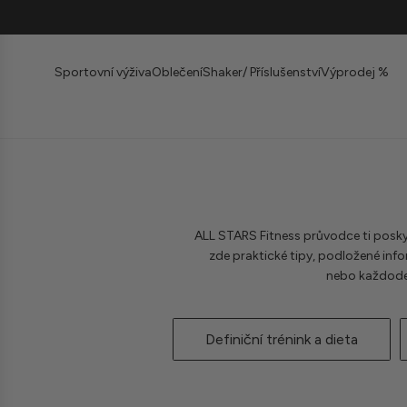
P
ř
e
Sportovní výživa
Oblečení
Shaker/ Příslušenství
Výprodej %
j
í
t
k
O
b
s
ALL STARS Fitness průvodce ti poskyt
a
zde praktické tipy, podložené infor
h
nebo každoden
u
Definiční trénink a dieta