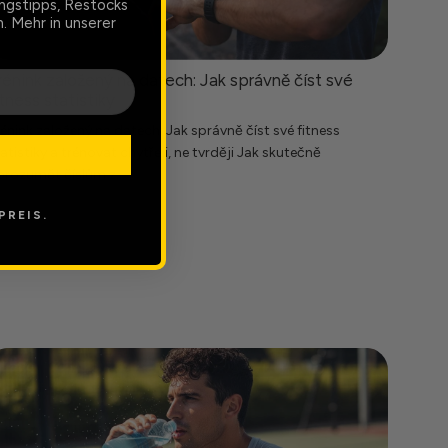
ingstipps, Restocks
. Mehr in unserer
rénink založený na datech: Jak správně číst své
itness statistiky
énink založený na datech: Jak správně číst své fitness
atistiky a trénovat chytřeji, ne tvrději Jak skutečně
rozumět číslům z...
PREIS.