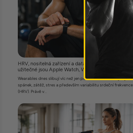
HRV, nositelná zařízení a data o regeneraci – jak
užitečné jsou Apple Watch, WHOOP a spol.?
Wearables dnes slibují víc než jen počítání kroků: analyzují
spánek, zátěž, stres a především variabilitu srdeční frekvence
(HRV). Právě v...