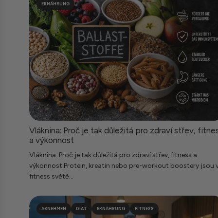
ERNÄHRUNG
Vláknina: Proč je tak důležitá pro zdraví střev, fitne
a výkonnost
Vláknina: Proč je tak důležitá pro zdraví střev, fitness a
výkonnost Protein, kreatin nebo pre-workout boostery jsou 
fitness světě...
ABNEHMEN
DIÄT
ERNÄHRUNG
FITNESS