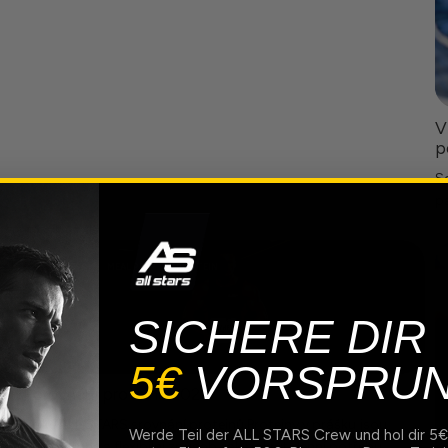
V
p
Se
pa
FITNESS
MEAL PREP
PROTEIN
SICHERE DIR
5€
VORSPRU
Porovnání proteinů 2026
Velké ALL STARS srovnání proteinů Proteiny v prášku jsou
Werde Teil der ALL STARS Crew und hol dir 5€
jednoduchý a flexibilní způsob, jak pokrýt denní potřebu