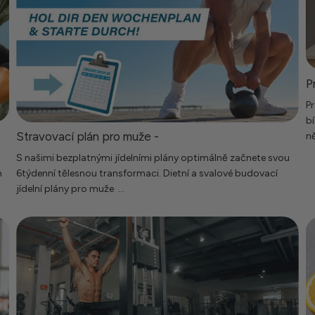
P
Pr
bí
Stravovací plán pro muže -
ně
S našimi bezplatnými jídelními plány optimálně začnete svou
m
6týdenní tělesnou transformaci. Dietní a svalové budovací
jídelní plány pro muže ...