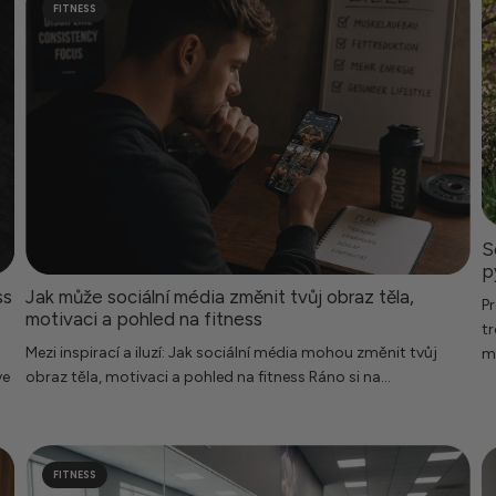
FITNESS
S
p
ss
Jak může sociální média změnit tvůj obraz těla,
Pr
motivaci a pohled na fitness
tr
Mezi inspirací a iluzí: Jak sociální média mohou změnit tvůj
mo
ve
obraz těla, motivaci a pohled na fitness Ráno si na...
FITNESS