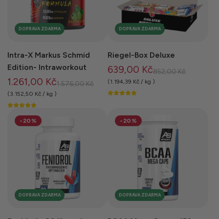
a
a
DOPRAVA ZDARMA
DOPRAVA ZDARMA
Intra-X Markus Schmid
Riegel-Box Deluxe
Edition- Intraworkout
639,00 Kč
B
852,00 Kč
1.261,00 Kč
ě
(
1.194,39 Kč
/
kg
)
B
1.576,00 Kč
ž
ě
(
3.152,50 Kč
/
kg
)
n
ž
á
n
-20%
-20%
c
á
e
c
n
e
a
n
a
DOPRAVA ZDARMA
DOPRAVA ZDARMA