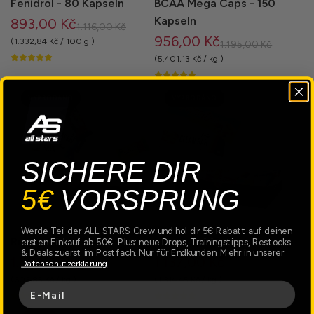
Fenidrol - 80 Kapseln
BCAA Mega Caps - 150
Kapseln
893,00 Kč
B
1.116,00 Kč
956,00 Kč
ě
(
1.332,84 Kč
/
100
g
)
B
1.195,00 Kč
ž
ě
(
5.401,13 Kč
/
kg
)
n
ž
á
n
VYPRODÁNO
VYPRODÁNO
c
á
e
c
n
e
a
n
SICHERE DIR
a
5€
VORSPRUNG
Werde Teil der ALL STARS Crew und hol dir 5€ Rabatt auf deinen
Riegel Box XXL
Low Sugar Riegel Box
ersten Einkauf ab 50€. Plus: neue Drops, Trainingstipps, Restocks
& Deals zuerst im Postfach. Nur für Endkunden. Mehr in unserer
1.884,00 Kč
1.137,00 Kč
Datenschutzerklärung
.
B
B
2.512,00 Kč
1.516,00 Kč
ě
ě
(
603,85 Kč
/
kg
)
(
1.314,45 Kč
/
kg
)
E-Mail
ž
ž
n
n