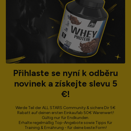
Přihlaste se nyní k odběru
novinek a získejte slevu 5
€!
Werde Teil der ALL STARS Community & sichere Dir 5€
Rabatt auf deinen ersten Einkaufab 50€ Warenwert!
Gültig nur für Endkunden.
Erhalte regelmäßig Top-Angebote sowie Tipps für
Training & Ernährung - für deine beste Form!