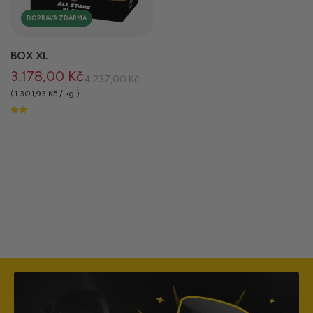
DOPRAVA ZDARMA
BOX XL
3.178,00 Kč
B
4.237,00 Kč
ě
(
1.301,93 Kč
/
kg
)
ž
n
á
c
e
n
a