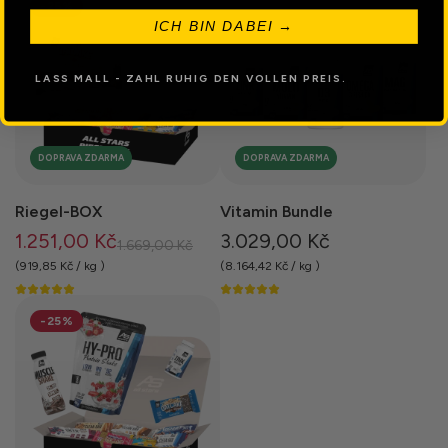
-25%
á
á
ICH BIN DABEI →
c
c
e
e
LASS MALL - ZAHL RUHIG DEN VOLLEN PREIS.
n
n
a
a
DOPRAVA ZDARMA
DOPRAVA ZDARMA
Riegel-BOX
Vitamin Bundle
1.251,00 Kč
3.029,00 Kč
B
1.669,00 Kč
ě
(
919,85 Kč
/
kg
)
(
8.164,42 Kč
/
kg
)
ž
n
-25%
á
c
e
n
a