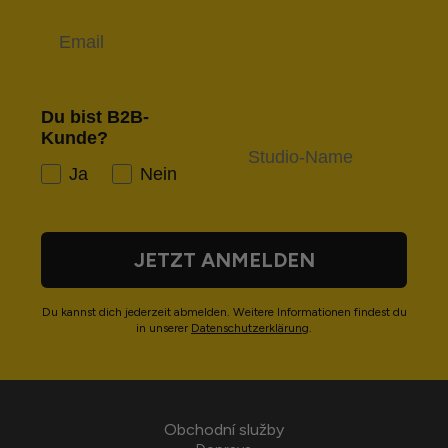
E-Mail
Du bist B2B-
Kunde?
Studio-Name
Ja
Nein
JETZT ANMELDEN
Du kannst dich jederzeit abmelden. Weitere Informationen findest du
in unserer ​
Datenschutzerklärung
.
Obchodní služby