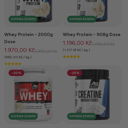
DOPRAVA ZDARMA
DOPRAVA ZDARMA
Whey Protein - 2000g
Whey Protein - 908g Dose
Dose
1.196,00 Kč
B
1.494,00 Kč
1.970,00 Kč
ě
(
1.317,18 Kč
/
kg
)
B
2.855,00 Kč
ž
ě
(
985,00 Kč
/
kg
)
n
ž
á
n
-20%
-25%
c
á
e
c
n
e
a
n
a
DOPRAVA ZDARMA
DOPRAVA ZDARMA