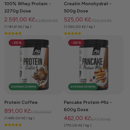
100% Whey Protein -
Creatin Monohydrat -
2270g Dose
500g Dose
2.591,00 Kč
525,00 Kč
B
B
3.239,00 Kč
700,00 Kč
ě
ě
(
1.141,41 Kč
/
kg
)
(
1.050,00 Kč
/
kg
)
ž
ž
n
n
-20%
-20%
á
á
c
c
e
e
n
n
a
a
DOPRAVA ZDARMA
DOPRAVA ZDARMA
Protein Coffee
Pancake Protein-Mix -
600g Dose
891,00 Kč
B
1.113,00 Kč
462,00 Kč
ě
(
1.485,00 Kč
/
kg
)
B
577,00 Kč
ž
ě
(
770,00 Kč
/
kg
)